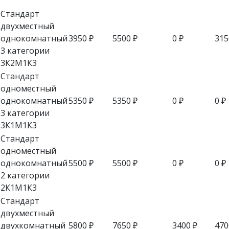
Стандарт
двухместный
однокомнатный
3950
₽
5500
₽
0
₽
31
3 категории
3К2М1К3
Стандарт
одноместный
однокомнатный
5350
₽
5350
₽
0
₽
0
₽
3 категории
3К1М1К3
Стандарт
одноместный
однокомнатный
5500
₽
5500
₽
0
₽
0
₽
2 категории
2К1М1К3
Стандарт
двухместный
двухкомнатный
5800
₽
7650
₽
3400
₽
47