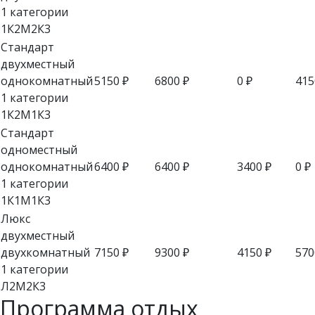
1 категории
1К2М2К3
Стандарт
двухместный
однокомнатный
5150
₽
6800
₽
0
₽
41
1 категории
1К2М1К3
Стандарт
одноместный
однокомнатный
6400
₽
6400
₽
3400
₽
0
₽
1 категории
1К1М1К3
Люкс
двухместный
двухкомнатный
7150
₽
9300
₽
4150
₽
57
1 категории
Л2М2К3
Программа отдых