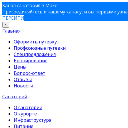
Канал санатория в Макс
Присоединяйтесь к нашему каналу, и вы первыми узнае
ПЕРЕЙТИ
×
Главная
Оформить путевку
Профсоюзные путевки
Спецпредложения
Бронирование
Цены
Вопрос-ответ
Отзывы
Новости
Санаторий
О санатории
О курорте
Инфраструктура
Питание