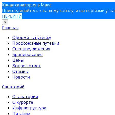
Канал санатория в Макс
Присоединяйтесь к нашему каналу, и вы первыми узнае
ПЕРЕЙТИ
×
Главная
Оформить путевку
Профсоюзные путевки
Спецпредложения
Бронирование
Цены
Вопрос-ответ
Отзывы
Новости
Санаторий
О санатории
О курорте
Инфраструктура
Питание