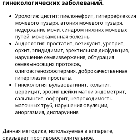
гинекологических заболеваний.
Урология: цистит; пиелонефрит, гиперрефлексия
мочевого пузыря, атония мочевого пузыря,
недержание мочи, синдром нижних мочевых
путей, мочекаменная болезнь.
Андрология: простатит, везикулит, уретрит,
орхит, эпидидимит, эректильная дисфункция,
нарушение семяизвержения, обтурация
семявыносящих протоков,
олигоастенозооспермия, доброкачественная
гиперплазия простаты.
Гинекология: вульвовагинит, кольпит,
цервицит, эрозия шейки матки эндометрит,
сальпингит, оофорит, непроходимость
маточных труб, нарушения овуляции,
аноргазмия, диспаруиния.
Данная методика, используемая в аппарате,
оказывает противовоспалительное,